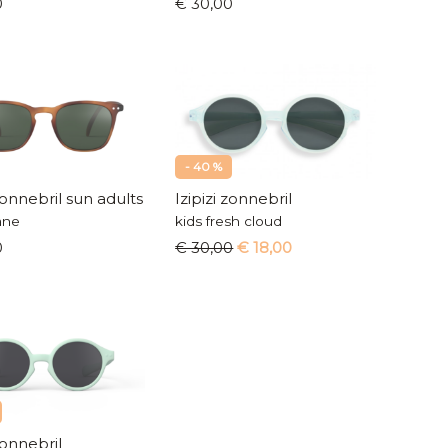
0
€ 30,00
- 40 %
 zonnebril sun adults
Izipizi zonnebril
ane
kids fresh cloud
0
€ 30,00
€ 18,00
zonnebril