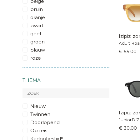
beige
bruin
oranje
zwart
geel
Izipizi z
groen
Adult Ro
blauw
€ 55,00
roze
THEMA
Nieuw
Izipizi z
Twinnen
JuniorD 7-
Doorlopend
€ 30,00
Op reis
Kadootjestijd!!