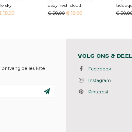
le sky
baby fresh cloud
kids aq
€ 18,00
€ 30,00
€ 18,00
€ 30,0
VOLG ONS & DEE
n ontvang de leukste
Facebook
Instagram
Pinterest