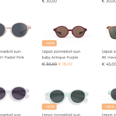
€ 30,00
€ 30,0
- 40 %
onnebril sun
Izipizi zonnebril sun
Izipizi
Y Pastel Pink
baby Antique Purple
#E Hav
€ 30,00
€ 18,00
€ 45,0
- 40 %
- 40 %
onnebril sun
Izipizi zonnebril sun
Izipizi 