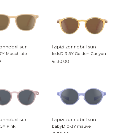
 zonnebril sun
Izipizi zonnebril sun
-7Y Macchiato
kidsD 3-5Y Golden Canyon
0
€ 30,00
 zonnebril sun
Izipizi zonnebril sun
-5Y Pink
babyD 0-3Y mauve