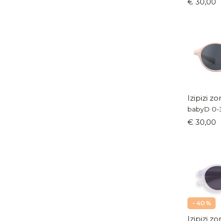
€ 30,00
Izipizi z
babyD 0-3
€ 30,00
- 40 %
Izipizi z