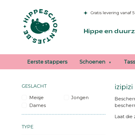
Gratis levering vanaf 
Hippe en duurz
Eerste stappers
Schoenen
Tas
izipizi
GESLACHT
Meisje
Jongen
Bescherm
Dames
bescherm
Laat die 
TYPE