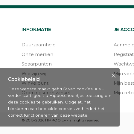
INFORMATIE
JE ACC
Duurzaamheid
Aanmel
Onze merken
Registrat
Spaarpunten
Wachtwo
Wie zijn wij
Mijn verla
Cookiebeleid
Winkelpunt
Mijn bes
Deze website maakt gebruik van cookies. Als u
Openingsuren winkel
Mijn reto
verder surft, geeft u Hippeschoentjes toelating om
deze cookies te gebruiken. Opgelet, het
blokkeren van bepaalde cookies verhindert het
correct functioneren van deze website.
© 2013-2026 HIPPOO bv - all rights reserved