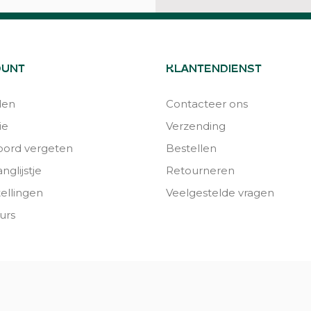
OUNT
KLANTENDIENST
den
Contacteer ons
ie
Verzending
ord vergeten
Bestellen
nglijstje
Retourneren
tellingen
Veelgestelde vragen
urs