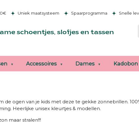
50€
Uniek maatsysteem
Spaarprogramma
Snelle le
ame schoentjes, slofjes en tassen
sen
Accessoires
Dames
Kadobon
 de ogen van je kids met deze te gekke zonnebrillen. 10
ing. Heerlijke unisex kleurtjes & modellen.
zon maar stralen!!!