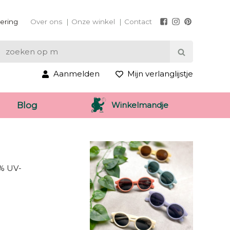
vering
Over ons
Onze winkel
Contact
Aanmelden
Mijn verlanglijstje
Winkelmandje
Blog
0% UV-