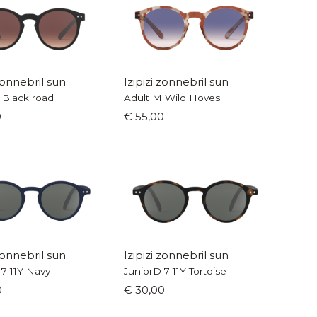
 zonnebril sun
Izipizi zonnebril sun
 Black road
Adult M Wild Hoves
0
€ 55,00
 zonnebril sun
Izipizi zonnebril sun
 7-11Y Navy
JuniorD 7-11Y Tortoise
0
€ 30,00