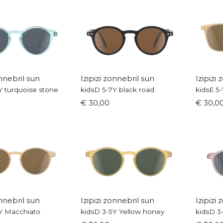
onnebril sun
Izipizi zonnebril sun
Izipizi
Y turquoise stone
kidsD 5-7Y black road
kidsE 5
€ 30,00
€ 30,0
onnebril sun
Izipizi zonnebril sun
Izipizi
Y Macchiato
kidsD 3-5Y Yellow honey
kidsD 3