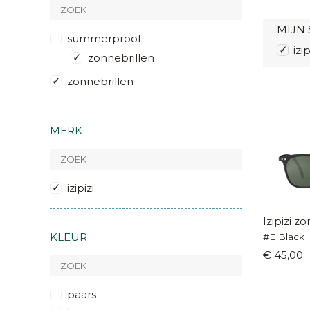
MIJN 
summerproof
izip
zonnebrillen
zonnebrillen
MERK
izipizi
Izipizi z
KLEUR
#E Black
€ 45,00
paars