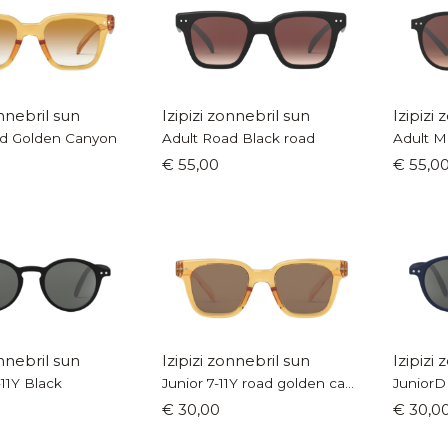
onnebril sun
Izipizi zonnebril sun
Izipizi
ad Golden Canyon
Adult Road Black road
Adult M
€ 55,00
€ 55,0
onnebril sun
Izipizi zonnebril sun
Izipizi
11Y Black
Junior 7-11Y road golden canyon
JuniorD
€ 30,00
€ 30,0