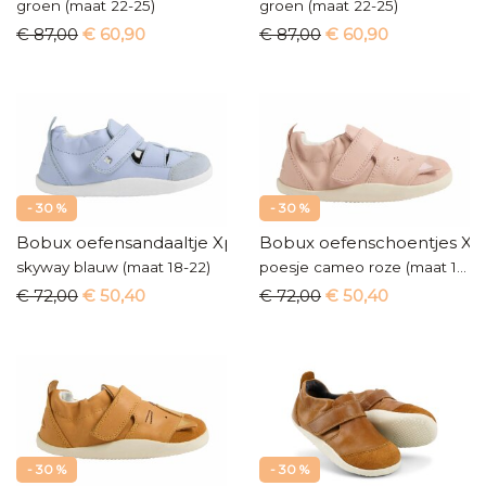
groen (maat 22-25)
groen (maat 22-25)
€ 87,00
€ 60,90
€ 87,00
€ 60,90
- 30 %
- 30 %
Bobux oefensandaaltje Xplorer
Bobux oefenschoentjes Xp
skyway blauw (maat 18-22)
poesje cameo roze (maat 18-22)
€ 72,00
€ 50,40
€ 72,00
€ 50,40
- 30 %
- 30 %