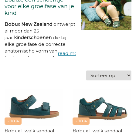
voor elke groeifase van je
kind.
Bobux New Zealand
ontwerpt
al meer dan 25
jaar
kinderschoenen
die bij
elke groeifase de correcte
anatomische vorm van de
kindervoetjes respecteert. Ze
werken samen met pediaters
en andere experten om zo tot
een
optimale pasvorm
te
komen. Naast de perfecte
vorm zien ze er nog eens
super leuk uit ook! Trek er
zorgeloos op uit met
schoentjes van
Bobux
!
- 30 %
- 30 %
Bobux I-walk sandaal
Bobux I-walk sandaal