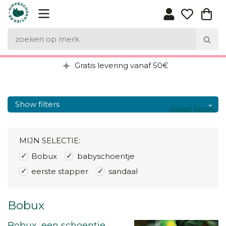
Gratis levering vanaf 50€
Show filters
Reset filters
MIJN SELECTIE:
Bobux
babyschoentje
eerste stapper
sandaal
Bobux
Bobux, een schoentje