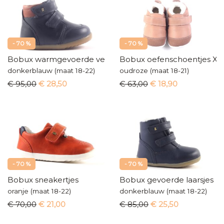
- 70 %
- 70 %
Bobux warmgevoerde velcroschoentjes
Bobux oefenschoentjes Xp
donkerblauw (maat 18-22)
oudroze (maat 18-21)
€ 95,00
€ 28,50
€ 63,00
€ 18,90
- 70 %
- 70 %
Bobux sneakertjes
Bobux gevoerde laarsjes
oranje (maat 18-22)
donkerblauw (maat 18-22)
€ 70,00
€ 21,00
€ 85,00
€ 25,50