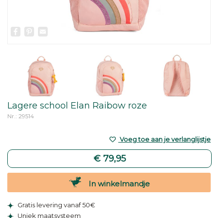
Facebook
Pinterest
Email
Lagere school Elan Raibow roze
Nr.: 29514
Voeg toe aan je verlanglijstje
€ 79,95
In winkelmandje
Gratis levering vanaf 50€
Uniek maatsysteem