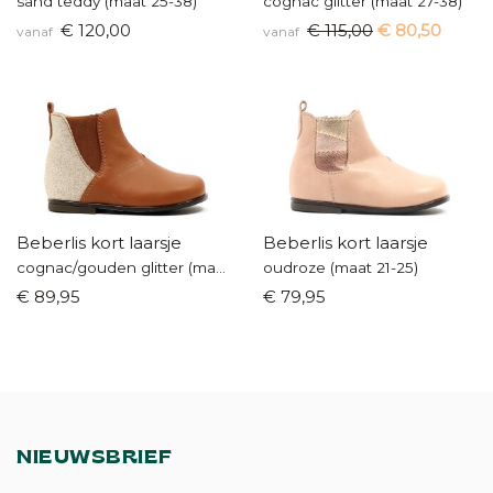
sand teddy (maat 25-38)
cognac glitter (maat 27-38)
€ 120,00
€ 115,00
€ 80,50
vanaf
vanaf
Beberlis kort laarsje
Beberlis kort laarsje
cognac/gouden glitter (maat 21-25)
oudroze (maat 21-25)
€ 89,95
€ 79,95
NIEUWSBRIEF