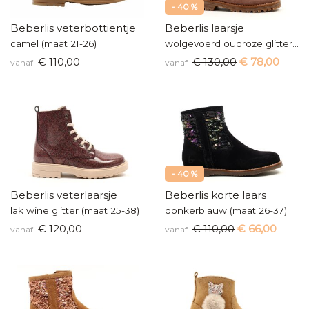
- 40 %
Beberlis veterbottientje
Beberlis laarsje
camel (maat 21-26)
wolgevoerd oudroze glitter (maat 27-37)
€ 110,00
€ 130,00
€ 78,00
vanaf
vanaf
- 40 %
Beberlis veterlaarsje
Beberlis korte laars
lak wine glitter (maat 25-38)
donkerblauw (maat 26-37)
€ 120,00
€ 110,00
€ 66,00
vanaf
vanaf