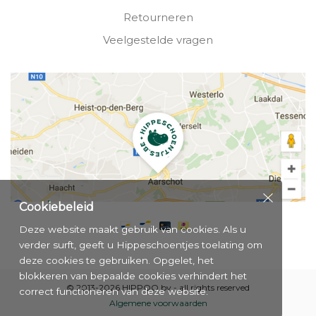
Retourneren
Veelgestelde vragen
Cookiebeleid
Deze website maakt gebruik van cookies. Als u
verder surft, geeft u Hippeschoentjes toelating om
deze cookies te gebruiken. Opgelet, het
blokkeren van bepaalde cookies verhindert het
© 2013-2026 HIPPOO bv - all rights reserved
correct functioneren van deze website.
Algemene voorwaarden