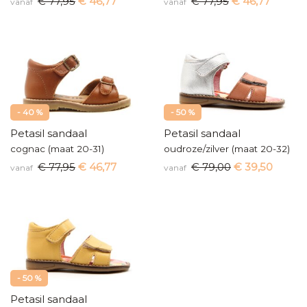
€ 77,95
€ 46,77
€ 77,95
€ 46,77
vanaf
vanaf
- 40 %
- 50 %
Petasil sandaal
Petasil sandaal
cognac (maat 20-31)
oudroze/zilver (maat 20-32)
€ 77,95
€ 46,77
€ 79,00
€ 39,50
vanaf
vanaf
- 50 %
Petasil sandaal