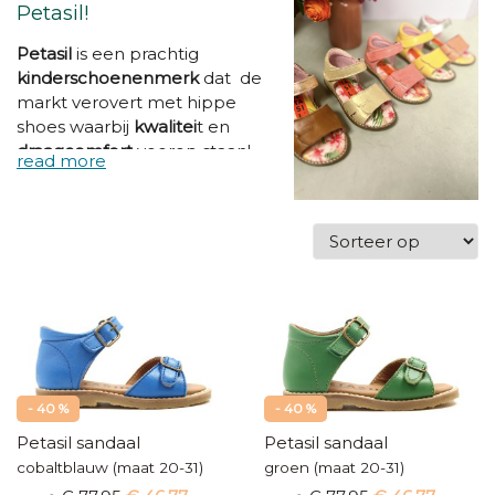
Petasil!
Petasil
is een prachtig
kinderschoenenmerk
dat de
markt verovert met hippe
shoes waarbij
kwalitei
t en
draagcomfort
voorop staan!
De
kinderschoenen
worden
geproduceerd in het hart van
de Portugese schoenindustrie
en zijn vervaardigd van 100%
kwaliteitsleder. Dankzij de
soepele
crêpezolen
zitten
deze kinderschoenen zalig
comfortabel! Met deze
kleurrijke schoentjes aan je
voeten kan je de hele wereld
- 40 %
- 40 %
aan!
Petasil sandaal
Petasil sandaal
cobaltblauw (maat 20-31)
groen (maat 20-31)