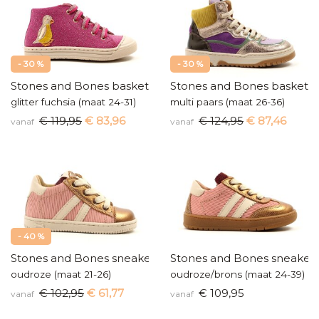
- 30 %
- 30 %
Stones and Bones baskettertje
Stones and Bones baskette
glitter fuchsia (maat 24-31)
multi paars (maat 26-36)
€ 119,95
€ 83,96
€ 124,95
€ 87,46
vanaf
vanaf
- 40 %
Stones and Bones sneakertje
Stones and Bones sneaker
oudroze (maat 21-26)
oudroze/brons (maat 24-39)
€ 102,95
€ 61,77
€ 109,95
vanaf
vanaf