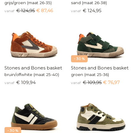
grijs/groen (maat 26-35)
sand (maat 26-38)
€ 124,95
€ 87,46
€ 124,95
vanaf
vanaf
- 30 %
Stones and Bones basketters
Stones and Bones baskette
bruin/offwhite (maat 25-40)
groen (maat 25-36)
€ 109,94
€ 109,95
€ 76,97
vanaf
vanaf
- 30 %