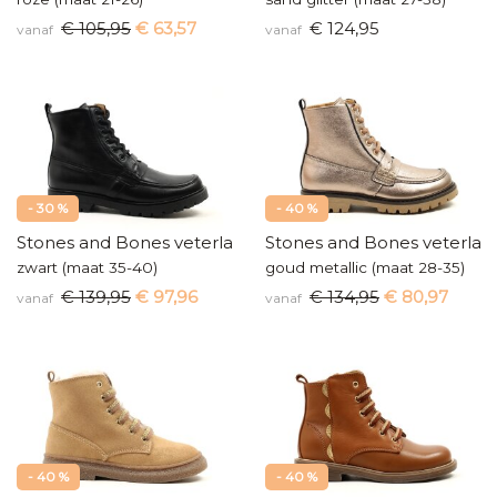
€ 105,95
€ 63,57
€ 124,95
vanaf
vanaf
- 30 %
- 40 %
Stones and Bones veterlaars
Stones and Bones veterlaar
zwart (maat 35-40)
goud metallic (maat 28-35)
€ 139,95
€ 97,96
€ 134,95
€ 80,97
vanaf
vanaf
- 40 %
- 40 %