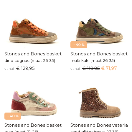
- 40 %
Stones and Bones basketters
Stones and Bones baskette
dino cognac (maat 26-35)
multi kaki (maat 26-35)
€ 129,95
€ 119,95
€ 71,97
vanaf
vanaf
- 40 %
Stones and Bones baskettertje
Stones and Bones veterlaar
roze (maat 21-26)
sand glitter (maat 27-38)