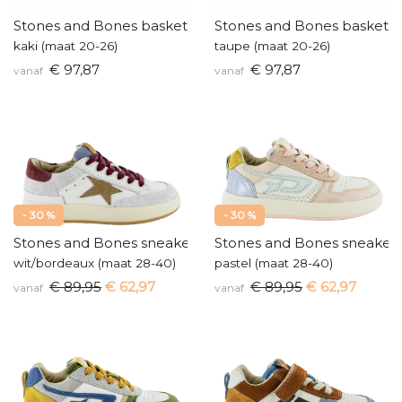
Stones and Bones baskettertje
Stones and Bones baskette
kaki (maat 20-26)
taupe (maat 20-26)
€ 97,87
€ 97,87
vanaf
vanaf
- 30 %
- 30 %
Stones and Bones sneakers
Stones and Bones sneaker
wit/bordeaux (maat 28-40)
pastel (maat 28-40)
€ 89,95
€ 62,97
€ 89,95
€ 62,97
vanaf
vanaf