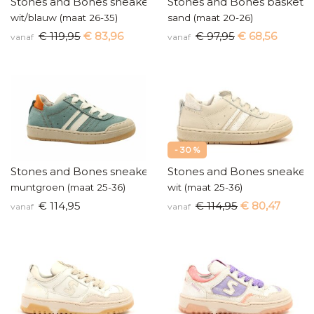
Stones and Bones sneakers
Stones and Bones baskette
wit/blauw (maat 26-35)
sand (maat 20-26)
€ 119,95
€ 83,96
€ 97,95
€ 68,56
vanaf
vanaf
- 30 %
Stones and Bones sneakers
Stones and Bones sneaker
muntgroen (maat 25-36)
wit (maat 25-36)
€ 114,95
€ 114,95
€ 80,47
vanaf
vanaf