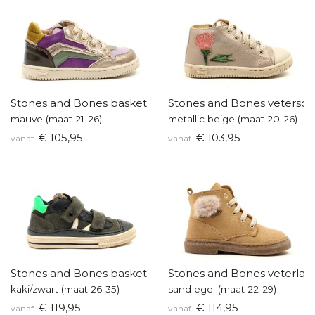
Stones and Bones baskettertje
Stones and Bones vetersch
mauve (maat 21-26)
metallic beige (maat 20-26)
€ 105,95
€ 103,95
vanaf
vanaf
Stones and Bones basketters
Stones and Bones veterlaar
kaki/zwart (maat 26-35)
sand egel (maat 22-29)
€ 119,95
€ 114,95
vanaf
vanaf