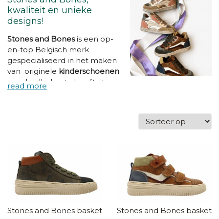
kwaliteit en unieke
designs!
Stones and Bones
is
een op-
en-top Belgisch merk
gespecialiseerd in het maken
van originele
kinderschoenen
van de allerbeste kwaliteit.
Hun slogan
"Eyes love 'm, feet
need 'm"
vat het mooi samen:
deze schoenen worden
vervaardigd met oog voor
detail zonder daarbij in te
boeten aan kwaliteit. Jouw
kind vindt ze fantastisch en jij
kan ervan op aan dat de
voeten van kind de nodige
bescherming krijgen.
Stones and Bones basketters
Stones and Bones baskette