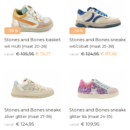
- 30 %
- 30 %
Stones and Bones baskettertje
Stones and Bones sneaker
wit multi (maat 20-26)
wit/cobalt (maat 25-38)
€ 105,95
€ 74,17
€ 124,95
€ 87,46
vanaf
vanaf
Stones and Bones sneakers
Stones and Bones sneaker
zilver glitter (maat 27-36)
glitter lila (maat 24-35)
€ 124,95
€ 109,95
vanaf
vanaf