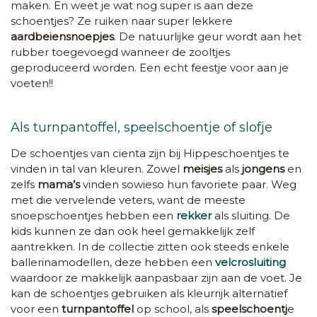
maken. En weet je wat nog super is aan deze
schoentjes? Ze ruiken naar super lekkere
aardbeiensnoepjes
. De natuurlijke geur wordt aan het
rubber toegevoegd wanneer de zooltjes
geproduceerd worden. Een echt feestje voor aan je
voeten!!
Als turnpantoffel, speelschoentje of slofje
De schoentjes van cienta zijn bij Hippeschoentjes te
vinden in tal van kleuren. Zowel
meisjes
als
jongens
en
zelfs
mama’s
vinden sowieso hun favoriete paar. Weg
met die vervelende veters, want de meeste
snoepschoentjes hebben een
rekker
als sluiting. De
kids kunnen ze dan ook heel gemakkelijk zelf
aantrekken. In de collectie zitten ook steeds enkele
ballerinamodellen, deze hebben een
velcrosluiting
waardoor ze makkelijk aanpasbaar zijn aan de voet. Je
kan de schoentjes gebruiken als kleurrijk alternatief
voor een
turnpantoffel
op school, als
speelschoentj
e