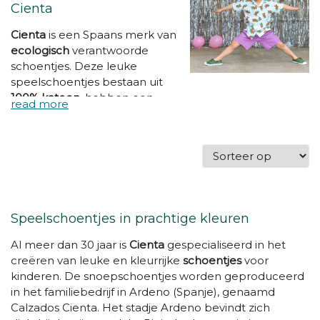
Cienta
Cienta
is een Spaans merk van
ecologisch
verantwoorde
schoentjes. Deze leuke
speelschoentjes bestaan uit
100% katoen
, hebben een
soepele zool uit
natuurrubber, zitten heel
comfortabel en zijn
machinewasbaar op 30°
.
Omdat er natuurlijke
geurstoffen in de rubber
gemengd worden, ruiken
Speelschoentjes in prachtige kleuren
Cienta
schoentjes
bovendien
heerlijk fruitig. Kortom, leuke
Al meer dan 30 jaar is
Cienta
gespecialiseerd in het
speelschoentjes voor thuis en
creëren van leuke en kleurrijke
schoentjes
voor
ideaal als turnpantoffel op
kinderen. De snoepschoentjes worden geproduceerd
school!
in het familiebedrijf in Ardeno (Spanje), genaamd
Calzados Cienta. Het stadje Ardeno bevindt zich