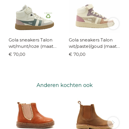
Gola sneakers Talon
Gola sneakers Talon
wit/munt/roze (maat
wit/pastel/goud (maat
26-37)
28-37)
€ 70,00
€ 70,00
Anderen kochten ook