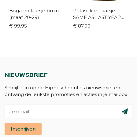
Bisgaard laarsje bruin
Petasil kort laarsje
(maat 20-29)
SAME AS LAST YEAR
bruin (maat 22-38)
€ 99,95
€ 87,00
NIEUWSBRIEF
Schrijf je in op de Hippeschoentjes nieuwsbrief en
ontvang de leukste promoties en acties in je mailbox
Inschrijven