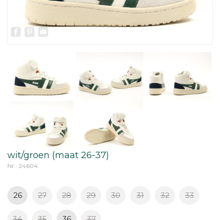
Facebook
Pinterest
Email
wit/groen (maat 26-37)
Nr.: 24604
26
27
28
29
30
31
32
33
34
35
36
37