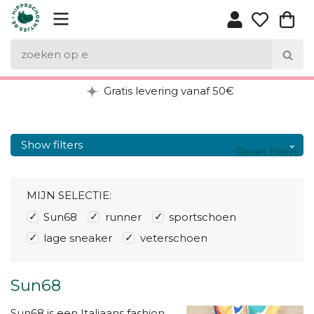
Gratis levering vanaf 50€
Show filters
Reset filters
MIJN SELECTIE:
Sun68
runner
sportschoen
lage sneaker
veterschoen
Sun68
Sun68 is een Italiaans fashion