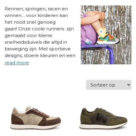
Rennen, springen, racen en
winnen… voor kinderen kan
het nooit snel genoeg
gaan!
Onze coole runners zijn
gemaakt voor kleine
snelheidsduivels die altijd in
beweging zijn. Met sportieve
designs, stoere kleuren en een
perfecte pasvorm voelen
deze runners niet alleen goed
aan, ze zien er ook supersnel
uit. En omdat snel gaan alleen
leuk is als het ook goed zit,
selecteren we elke runner
met oog voor ondersteuning
en gezonde groeiende
voeten.
Voor school,
speelplaats of het volgende
race-avontuur: met een paar
coole runners zijn kinderen